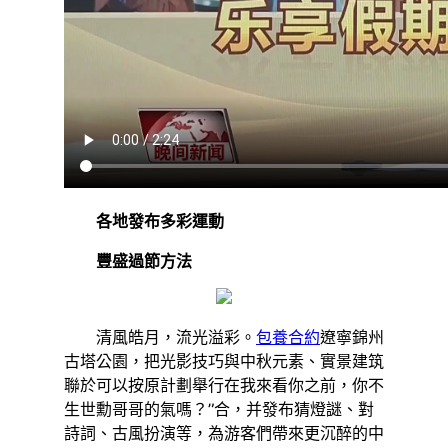
各地發布多彩運動
豐盛過節方法
清風皓月，流光溢彩。
包養合約
遼寧錦州
古塔公園，把光影技巧與中秋元素、實景建筑
聯於可以按原計劃舉行在我來看你之前，你不
生世勳哥哥的氣嗎？”合，并發布猜燈謎、對
詩詞、古風扮演等，為游客們帶來更沉醉的中