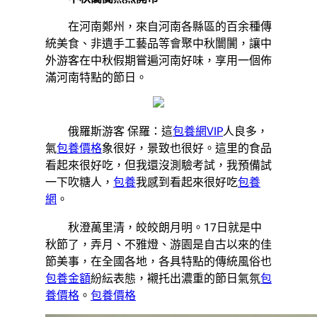
在河南鄭州，來自河南各縣區的百余種傳
統美食、非遺手工藝品等會聚中秋闤闠，讓中
外游客在中秋假期嘗遍河南好味，享用一個佈
滿河南特點的節日。
俄羅斯游客 保羅：這
包養網VIP
人良多，
氣
包養價格
象很好，景致也很好。這里的食品
看起來很好吃，但我還沒測驗考試，我預備試
一下吹糖人，
包養
我感到看起來很好吃
包養
網
。
秋澄萬里清，皎皎朗月明。17日就是中
秋節了，弄月、不雅燈、游園是自古以來的佳
節美事，在全國各地，各具特點的傳統風俗也
包養金額
紛紜表態，襯托出濃重的節日氣氛
包
養價格
。
包養價格