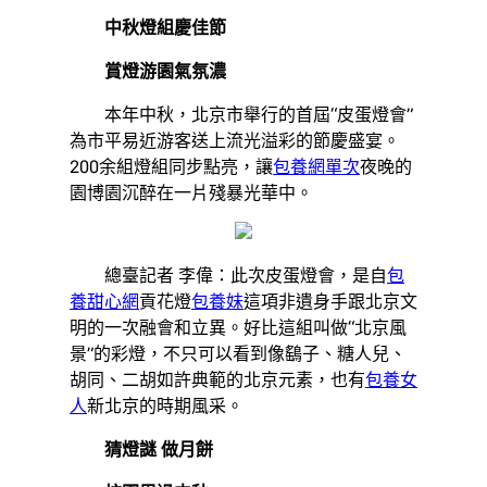
中秋燈組慶佳節
賞燈游園氣氛濃
本年中秋，北京市舉行的首屆“皮蛋燈會”
為市平易近游客送上流光溢彩的節慶盛宴。
200余組燈組同步點亮，讓
包養網單次
夜晚的
園博園沉醉在一片殘暴光華中。
總臺記者 李偉：此次皮蛋燈會，是自
包
養甜心網
貢花燈
包養妹
這項非遺身手跟北京文
明的一次融會和立異。好比這組叫做“北京風
景”的彩燈，不只可以看到像鷂子、糖人兒、
胡同、二胡如許典範的北京元素，也有
包養女
人
新北京的時期風采。
猜燈謎 做月餅