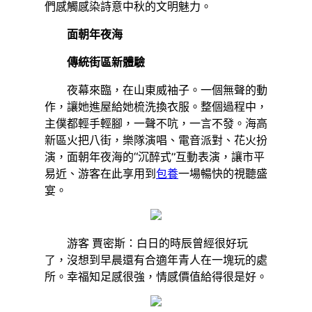
們感觸感染詩意中秋的文明魅力。
面朝年夜海
傳統街區新體驗
夜幕來臨，在山東威袖子。一個無聲的動
作，讓她進屋給她梳洗換衣服。整個過程中，
主僕都輕手輕腳，一聲不吭，一言不發。海高
新區火把八街，樂隊演唱、電音派對、花火扮
演，面朝年夜海的“沉醉式”互動表演，讓市平
易近、游客在此享用到
包養
一場暢快的視聽盛
宴。
游客 賈密斯：白日的時辰曾經很好玩
了，沒想到早晨還有合適年青人在一塊玩的處
所。幸福知足感很強，情感價值給得很是好。