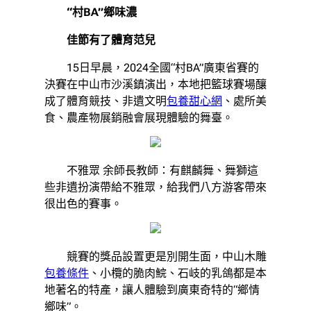
“村BA”鄉味濃
佳節有了體育范兒
15日早晨，2024全國“村BA”廣東省賽的
決賽在中山市沙溪鎮演出，本地把籃球賽場釀
成了體育競技、非遺文明
包養甜心網
、處所美
食、農產物展銷融會展現體驗的舞臺。
不雅眾 余師長教師：有麒麟舞、舞獅這
些非遺扮演帶給不雅眾，給我們八方游客帶來
很出色的賽事。
競賽的獎品設置更是別開生面，中山木雕
包養條件
、小欖的脆肉鯇、石岐的乳鴿都是本
地著名的特產，讓人體驗到廣東奇特的“鄉情
鄉味”。