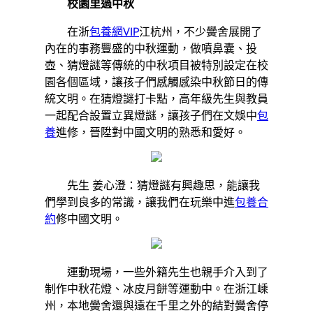
校園里過中秋
在浙
包養網VIP
江杭州，不少黌舍展開了
內在的事務豐盛的中秋運動，做噴鼻囊、投
壺、猜燈謎等傳統的中秋項目被特別設定在校
園各個區域，讓孩子們感觸感染中秋節日的傳
統文明。在猜燈謎打卡點，高年級先生與教員
一起配合設置立異燈謎，讓孩子們在文娛中
包
養
進修，晉陞對中國文明的熟悉和愛好。
先生 姜心澄：猜燈謎有興趣思，能讓我
們學到良多的常識，讓我們在玩樂中進
包養合
約
修中國文明。
運動現場，一些外籍先生也親手介入到了
制作中秋花燈、冰皮月餅等運動中。在浙江嵊
州，本地黌舍還與遠在千里之外的結對黌舍停