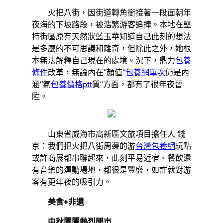
火把八街，因街道轉角銜接著一段面朝年
夜海的下坡路段，被浩繁游客追捧。本地在堅
持街區原有天然狀藍玉華知道自己此刻的想法
是多麼的不可思議和離奇，但除此之外，她根
本無法解釋自己現在的處境。況下，鼎力
包養
條件
改革，無論內在“顏值”
包養網單次
仍是內
涵“氣
包養價格ptt
質”方面，都有了很年夜晉
陞。
山東省威海市高新區文旅項目擔任人 錢
京：我們把火把八街周邊的游
台灣包養網
玩點
或許商展都串聯起來，此刻平易近宿、餐飲還
有音樂的運動場地，都很是豐盛，如許就對游
客有更年夜的吸引力。
美食+非遺
中秋闤闠熱烈開市