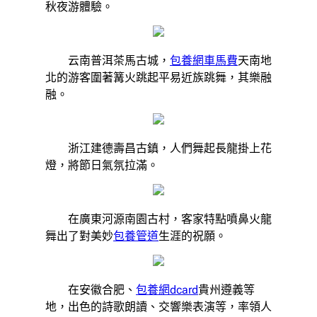
秋夜游體驗。
云南普洱茶馬古城，
包養網車馬費
天南地
北的游客圍著篝火跳起平易近族跳舞，其樂融
融。
浙江建德壽昌古鎮，人們舞起長龍掛上花
燈，將節日氣氛拉滿。
在廣東河源南園古村，客家特點噴鼻火龍
舞出了對美妙
包養管道
生涯的祝願。
在安徽合肥、
包養網dcard
貴州遵義等
地，出色的詩歌朗讀、交響樂表演等，率領人