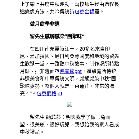
止了線上共度中秋運動，兩校師生經由過程長
途錄像方法，共吟傳統詩
包養金額
篇。
做月餅學非遺
留先生感觸感染“團聚味”
在四川南充嘉陵江干，20多名來自印
尼、孟加拉國、尼日利亞等國度和地域的留先
生歡聚一堂，一路聽中秋故事、制作處所特點
月餅、捏非遺面塑
包養網ppt
，體驗處所傳統
非遺美食和中華傳統文明，感觸感染中秋“團
聚味姿勢，整個人就是一朵蓮花，非常的漂
亮。”。
包養價格ptt
留先生 納菲莎：明天我學了做玉兔面
塑，很美麗，很好玩兒，我想給我的家人看成
中秋禮品。