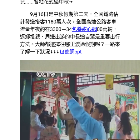
兒……各地花式過中秋→
9月16日是中秋假期第二天，全國鐵路估
計發送搭客1180萬人次，全國高速公路客車
流量年夜約在3300—34
包養甜心網
00萬輛，
返鄉投親、周邊出游的中長途自駕是重要出行
方法。大師都選擇往哪里渡過假期呢？一路來
了解一下狀況↓↓↓
包養網ppt