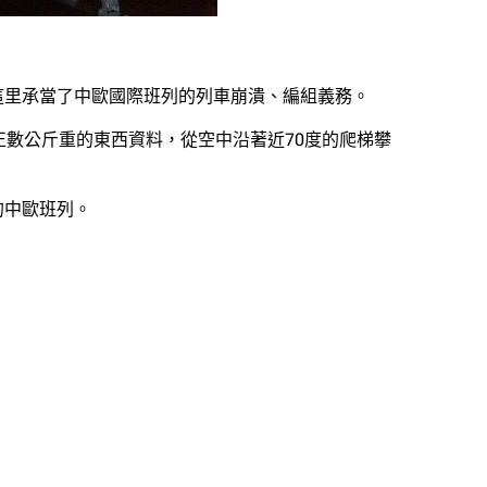
這里承當了中歐國際班列的列車崩潰、編組義務。
正數公斤重的東西資料，從空中沿著近70度的爬梯攀
的中歐班列。