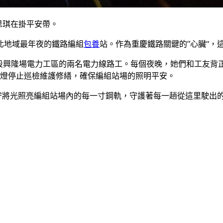
思琪在掛平安帶。
北地域最年夜的鐵路編組
包養
站。作為重慶鐵路關鍵的“心臟”，
電段興隆場電力工區的兩名電力線路工。每個夜晚，她們和工友背
余盞燈停止巡檢維護修繕，確保編組站場的照明平安。
守將光照亮編組站場內的每一寸鋼軌，守護著每一趟從這里駛出