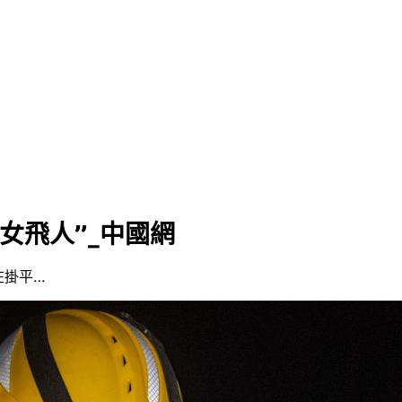
女飛人”_中國網
在掛平…