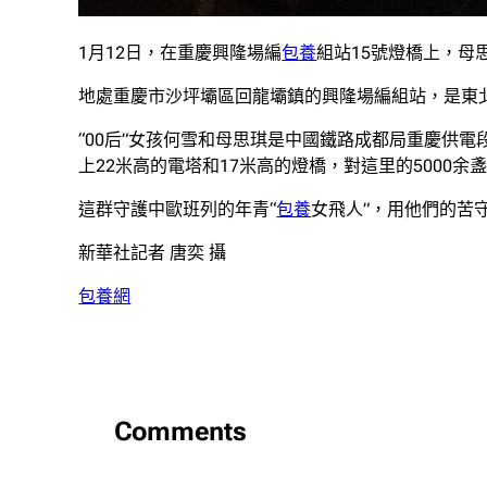
1月12日，在重慶興隆場編
包養
組站15號燈橋上，母
地處重慶市沙坪壩區回龍壩鎮的興隆場編組站，是東
“00后”女孩何雪和母思琪是中國鐵路成都局重慶供
上22米高的電塔和17米高的燈橋，對這里的5000
這群守護中歐班列的年青“
包養
女飛人”，用他們的苦
新華社記者 唐奕 攝
包養網
Comments