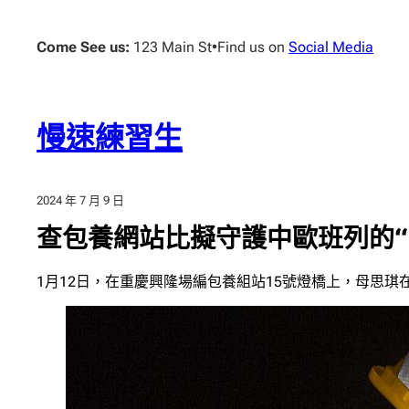
跳
至
Come See us:
123 Main St
•
Find us on
Social Media
主
要
內
容
慢速練習生
2024 年 7 月 9 日
查包養網站比擬守護中歐班列的“
1月12日，在重慶興隆場編包養組站15號燈橋上，母思琪