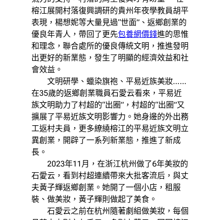
榕江展開村落復興調研的貴州年夜學教員胡平
表現，楊想妮等大量見過“世面”、返鄉創業的
優良年青人，帶回了更先
包養網價錢
進的思惟
和理念，聯合處所的優良傳統文明，推進發明
出更好的新業態，發生了明顯的經濟效益和社
會效益。
文明研學、蠟染旗袍、平易近族美妝……
在35歲的返鄉創業職員石愛云看來，平易近
族文明助力了村超的“出圈”，村超的“出圈”又
擴展了平易近族文明影響力。她身邊的外出務
工返村夫員，更多繚繞榕江的平易近族文明立
異創業，開辟了一系列新業態，推進了新成
長。
2023年11月，在浙江杭州做了6年美妝的
石愛云，看到村超連續帶來大批客流后，與丈
夫黃子輝返鄉創業。她開了一個小店，租服
裝、做美妝，黃子輝則做起了美食。
石愛云之前在杭州隨著劇組做美妝，每個