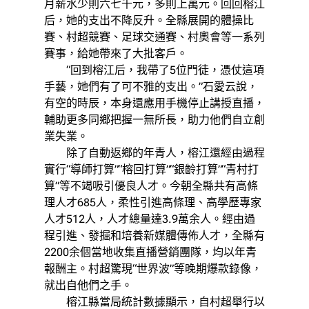
月薪水少則六七千元，多則上萬元。回回榕江
后，她的支出不降反升。全縣展開的體操比
賽、村超競賽、足球交通賽、村奧會等一系列
賽事，給她帶來了大批客戶。
“回到榕江后，我帶了5位門徒，憑仗這項
手藝，她們有了可不雅的支出。”石愛云說，
有空的時辰，本身還應用手機停止講授直播，
輔助更多同鄉把握一無所長，助力他們自立創
業失業。
除了自動返鄉的年青人，榕江還經由過程
實行“導師打算”“榕回打算”“銀齡打算”“青村打
算”等不竭吸引優良人才。今朝全縣共有高條
理人才685人，柔性引進高條理、高學歷專家
人才512人，人才總量達3.9萬余人。經由過
程引進、發掘和培養新媒體傳佈人才，全縣有
2200余個當地收集直播營銷團隊，均以年青
報酬主。村超驚現“世界波”等晚期爆款錄像，
就出自他們之手。
榕江縣當局統計數據顯示，自村超舉行以