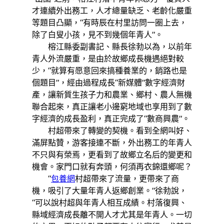
才連續外出務工，人才總量缺乏、老齡化嚴重
等題目凸顯，“有時辰在村里訪問一圈上去，
除了白叟小孩，見不到幾個年青人”。
榕江縣委副書記、縣長徐勃以為，以前年
青人外流嚴重，是由於故鄉成長機遇絕對較
少，“就算有愿意回來搞種養業的，銷路也是
個題目”，經由過程成長“新媒體”數字經濟財
產，讓新質生孩子力和農業、鄉村、農人無機
聯合起來，真正讓老小邊窮地域也享用到了數
字經濟的成長盈利，真正完成了“數商興農”。
村超帶來了轉變的契機。看到全網叫好、
滿屏點贊，游客接連不斷，外出務工的年青人
不只與有榮焉，更看到了故鄉立名后的變更和
機會。家門口就有奔頭，何須再衣錦還鄉呢？
“
包養網
村超帶來了流量，更帶來了商
機，吸引了大量年青人返鄉創業。”徐勃說，
“可以說村超與年青人相互成績。村落復興、
縣域經濟成長離不開人才尤其是年青人。一切