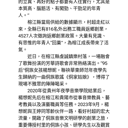
的立異、再好的點子都要有人往實行，尤其是
本質高、腦筋活、有闖勁、干勁足的年青
人。”
榕江縣當局供給的數據顯示，村超走紅以
來，全縣已有816名外出務工職員返鄉創業，
4527人次徵詢返鄉創業政策。大量有見識、
有思惟的年青人“回巢”，為榕江成長帶來了活
氣。
近日，在榕江縣虔誠鎮樂村落，一場融會
了歌舞扮演的芳華詩歌會非常熱絡演出。“95
后”侗族女孩楊想妮，聯袂華東師范年夜學先
生歸納的一曲侗族歌謠《侗家姑娘》，博得了
現場不雅眾的陣陣喝采。
2020年從貴州年夜學音樂學院結業后，
楊想妮先后在榕江和貴陽市從事音樂教員、藝
考教員以及演藝職員等任務。2023年9月，楊
想妮與王婷同等齡伙伴一路，看好村超的宏大
流量，開啟了侗族音樂文明研學的創業之旅，
重要傳授村里的侗族小孩、研學先生以及觀賞