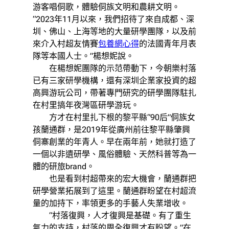
游客唱侗歌，體驗侗族文明和農耕文明。
“2023年11月以來，我們招待了來自成都、深
圳、佛山、上海等地的大量研學團隊，以及前
來介入村超友情賽
包養網心得
的法國青年月表
隊等本國人士。”楊想妮說。
在楊想妮團隊的示范帶動下，今朝樂村落
已有三家研學機構，還有深圳企業家投資的超
高興游玩公司，帶著專門研究的研學團隊駐扎
在村里搞年夜灣區研學游玩。
方才在村里扎下根的黎平縣“90后”侗族女
孩蘭通群，是2019年從廣州前往黎平縣肇興
侗寨創業的年青人。早在兩年前，她就打造了
一個以非遺研學、風俗體驗、天然科普等為一
體的研旅brand。
也是看到村超帶來的宏大機會，蘭通群把
研學營業拓展到了這里。蘭通群盼望在村超流
量的加持下，率領更多的手藝人失業增收。
“村落復興，人才復興是基礎。有了重生
氣力的支持，村落的周全復興才有盼望。”在