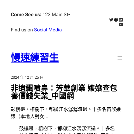
跳
至
Come See us:
123 Main St
•
X
Faceboo
Linked
主
YouTub
要
Find us on
Social Media
內
容
慢速練習生
2024 年 12 月 25 日
非遺飄噴鼻：芳華創業 嬢嬢查包
養價錢失業_中國網
鼓樓邊，榕樹下，都柳江水潺潺流過。十多名苗族嬢
嬢（本地人對女…
鼓樓邊，榕樹下，都柳江水潺潺流過。十多名