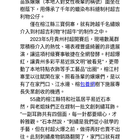
苗族嬢嬢（本地人對女性晚輩的稱號）圍坐在
樹蔭下，用傳承了千年的蠟染布料縫制村超吉
利物公仔。
僅在榕江縣三寶侗寨，就有跨越千名繡娘
介入到村超吉利物“村超牛”的制作之中。
2023年5月貴州村超開賽后，現場數萬群
眾積極介入的熱忱、場表裡豐盛綺麗的非遺展
演，讓這項村級賽事敏捷在全網發酵。村超爆
紅，讓貴州多彩平易近族文明“被看見”，更帶
動了本地特點衣飾等手工藝品“出圈”，榕江村
寨里以往賦閑在家、照看孫輩的嬢嬢們，是以
有了在家門口、江水邊、榕
包養網
樹下施展專
長失業創收的機遇。
55歲的榕江縣特和社區居平易近石本
然，與老姐妹們正在趕制一批文創刺繡耳飾。
“一副耳飾共有四個面，每一針都要細心，才
幹雅觀。”石本然說，“刺繡是我們從小就學的
手藝，但在村超火爆之前，做得再好也賣不出
往。此刻刺繡產物銷路翻開了，家門口就有趕