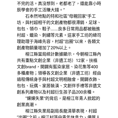
不完的活。真沒想到，老都老了，還能靠小時
辰學會的手工活賺大錢。”
石本然地點的特和社區“母親回家”手工
坊，與村超相干的文創產物都很滯銷，足球、
包包、領巾、鞋子……良多日常用品都被融進
村超、蠟染、刺繡等元素。這家手工坊的總司
理助理于海峰先容，村超“出圈”以來，各類文
創產物銷量增加了20%以上。
榕江縣當局統計數據顯示，今朝榕江縣內
共有重點文創企業（非遺工坊）12家，扶植
文創brand，開闢有藍染家居、染花集等400
多種產物；領導各文創企業（非遺工坊）經由
過程傳統身手與村超文明相融會，開闢衣飾、
包包、玩偶、家居裝潢、文創伴手禮等非遺文
創系列產物以及村超衍生孩子品200余種。
“嬢嬢失業”的背后，是榕江年青人掀起的
創業高潮。
榕江縣失業局副局長龍清華表現，村超
“出圈”之前，榕江村落中青年休息力、優質人