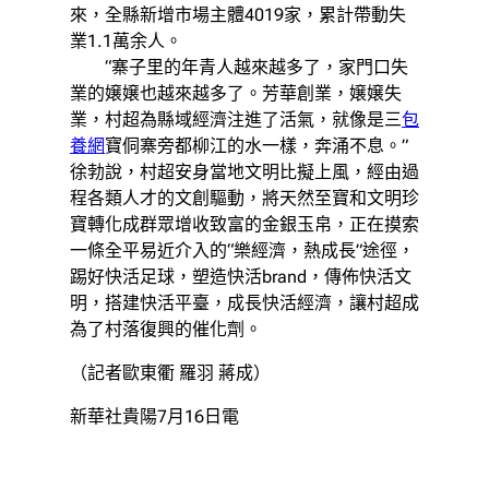
來，全縣新增市場主體4019家，累計帶動失
業1.1萬余人。
“寨子里的年青人越來越多了，家門口失
業的嬢嬢也越來越多了。芳華創業，嬢嬢失
業，村超為縣域經濟注進了活氣，就像是三
包
養網
寶侗寨旁都柳江的水一樣，奔涌不息。”
徐勃說，村超安身當地文明比擬上風，經由過
程各類人才的文創驅動，將天然至寶和文明珍
寶轉化成群眾增收致富的金銀玉帛，正在摸索
一條全平易近介入的“樂經濟，熱成長”途徑，
踢好快活足球，塑造快活brand，傳佈快活文
明，搭建快活平臺，成長快活經濟，讓村超成
為了村落復興的催化劑。
（記者歐東衢 羅羽 蔣成）
新華社貴陽7月16日電